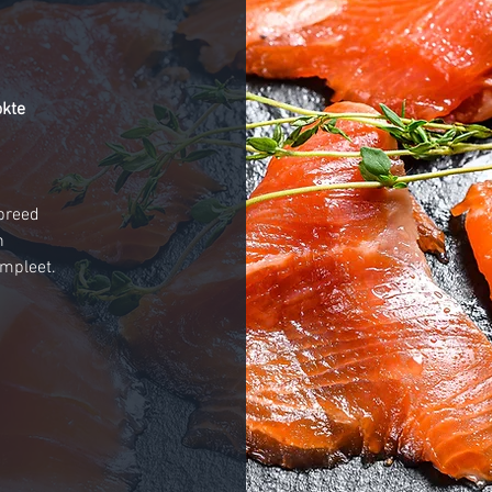
okte
 breed
n
mpleet.