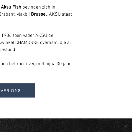
n
Aksu Fish
bevinden zich in
rabant, vlakbij
Brussel
. AKSU staat
n 1986 toen vader AKSU de
viswinkel CHAMORRE overnam, die al
bestond.
on het roer over, met bijna 30 jaar
OVER ONS