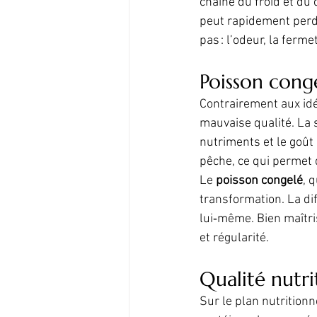
chaîne du froid et du
peut rapidement perdre
pas : l’odeur, la ferme
Poisson conge
Contrairement aux idé
mauvaise qualité. La s
nutriments et le goût
pêche, ce qui permet 
Le 
poisson congelé
, 
transformation. La di
lui‑même. Bien maîtris
et régularité.
Qualité nutri
Sur le plan nutritionn