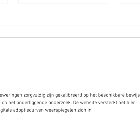
Les fruits de mer
Comm
incontournables pour Noël :
poiss
le guide du grossiste poisson
effic
beweringen zorgvuldig zijn gekalibreerd op het beschikbare bewijs
t op het onderliggende onderzoek. De website versterkt het hier 
gitale adoptiecurven weerspiegelen zich in 