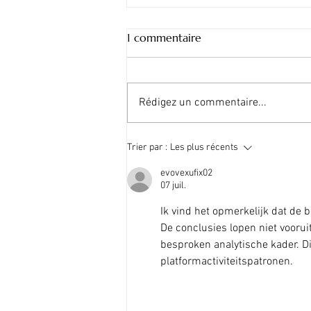
1 commentaire
Rédigez un commentaire...
Comment bien choisir votre
Trier par :
Les plus récents
poisson pour faire des sushis ?
evovexufix02
07 juil.
Ik vind het opmerkelijk dat de 
De conclusies lopen niet voorui
besproken analytische kader. Di
platformactiviteitspatronen.