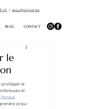
8.45
I
aksu@skynet.be
BLOG
CONTACT
r le
son
privilégier le 
nombreuses et 
l’Horeca
. 
prendre ce qui 