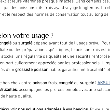
a‑3 et leurs vitamines presque intactes. Dans certains cas,
 que des poissons dits frais ayant voyagé longtemps. La cl
r et le respect des normes de conservation tout au long de 
elon votre usage ?
ongelé
 ou 
surgelé
 dépend avant tout de l’usage prévu. Pou
e ou des préparations spécifiques, le poisson frais est i
stocks, une régularité de qualité et une sécurité renforcée,
ion particulièrement appréciée par les professionnels. L’im
ès d’un 
grossiste poisson
 fiable, garantissant traçabilité e
e bon choix entre 
poisson frais
, 
congelé
 ou 
surgelé
 ? 
AKSU 
Bruxelles
, accompagne les professionnels avec une sélecti
 de haute qualité.
découvrir nos solutions adaptées à vos besoins. 
Et vous, qu