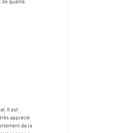
 de qualité.
. Il est 
très apprécié 
ortement de la 