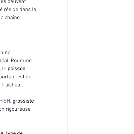
 ils peuvent 
é réside dans la 
la chaîne 
r une 
déal. Pour une 
 le 
poisson 
portant est de 
t fraîcheur.
FISH
, 
grossiste 
on rigoureuse 
el type de 