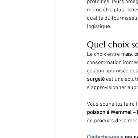
protéines, leurs omég
même être plus riches
qualité du fournisseu
logistique.
Quel choix s
Le choix entre 
frais
, 
c
consommation immédiat
gestion optimisée des 
surgelé
 est une solut
s’approvisionner aupr
Vous souhaitez faire l
poisson à Wemmel – 
de produits de la mer
Contactez‑nous
 pour 