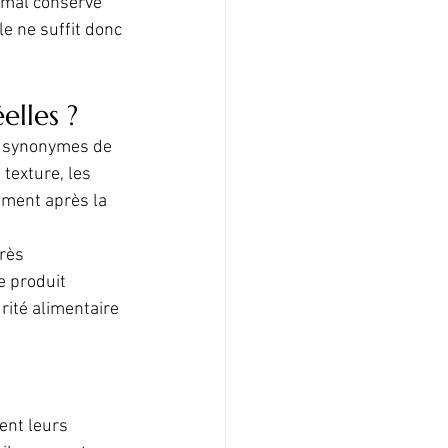
 mal conservé 
e ne suffit donc 
elles ?
s synonymes de 
texture, les 
ement après la 
rès 
e produit 
rité alimentaire 
ent leurs 