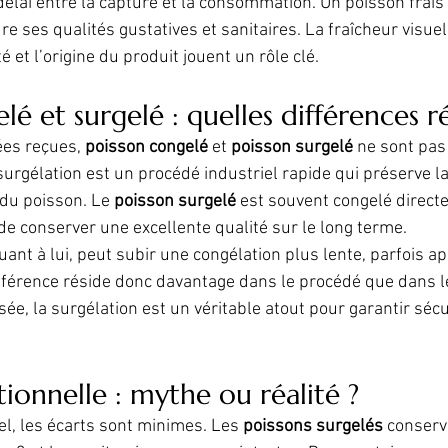
 délai entre la capture et la consommation. Un poisson frais
 ses qualités gustatives et sanitaires. La fraîcheur visuell
té et l’origine du produit jouent un rôle clé.
lé et surgelé : quelles différences ré
es reçues, 
poisson congelé
 et 
poisson surgelé
 ne sont pa
urgélation est un procédé industriel rapide qui préserve la 
 du poisson. Le 
poisson surgelé
 est souvent congelé direct
de conserver une excellente qualité sur le long terme.
quant à lui, peut subir une congélation plus lente, parfois ap
fférence réside donc davantage dans le procédé que dans l
ée, la surgélation est un véritable atout pour garantir sécu
tionnelle : mythe ou réalité ?
el, les écarts sont minimes. Les 
poissons surgelés
 conserv